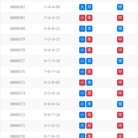
08090382
1+4+4=09
大
双
错
08090381
7+4+2=13
小
单
中
08090380
6+8+8=22
小
单
错
08090379
7+5+3=15
小
单
中
08090378
9+4+4=17
小
单
中
08090377
9+7+3=19
小
双
错
08090376
7+0+7=14
小
双
中
08090375
0+2+0=02
小
单
中
08090374
5+5+4=14
小
双
中
08090373
0+8+6=14
小
单
错
08090372
9+8+7=24
小
双
中
08090371
5+1+6=12
大
双
中
08090370
0+7+8=15
小
单
中