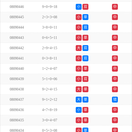
08090446
9+0+9=18
小
双
中
08090445
2+3+3=08
小
单
中
08090444
3+8+0=11
小
双
中
08090443
0+6+5=11
小
单
中
08090442
2+9+4=15
大
双
中
08090441
0+3+8=11
小
双
中
08090440
1+2+4=07
小
单
中
08090439
5+1+0=06
小
双
中
08090438
9+2+4=15
大
单
中
08090437
9+1+2=12
大
单
错
08090436
4+7+8=19
小
单
中
08090435
3+0+4=07
小
单
中
08090434
0+5+3=08
小
单
中