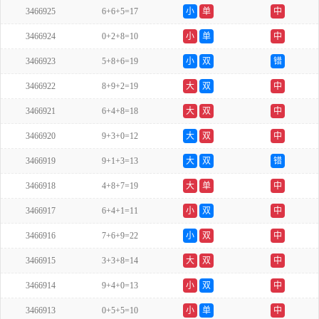
3466925
6+6+5=17
小
单
中
3466924
0+2+8=10
小
单
中
3466923
5+8+6=19
小
双
错
3466922
8+9+2=19
大
双
中
3466921
6+4+8=18
大
双
中
3466920
9+3+0=12
大
双
中
3466919
9+1+3=13
大
双
错
3466918
4+8+7=19
大
单
中
3466917
6+4+1=11
小
双
中
3466916
7+6+9=22
小
双
中
3466915
3+3+8=14
大
双
中
3466914
9+4+0=13
小
双
中
3466913
0+5+5=10
小
单
中