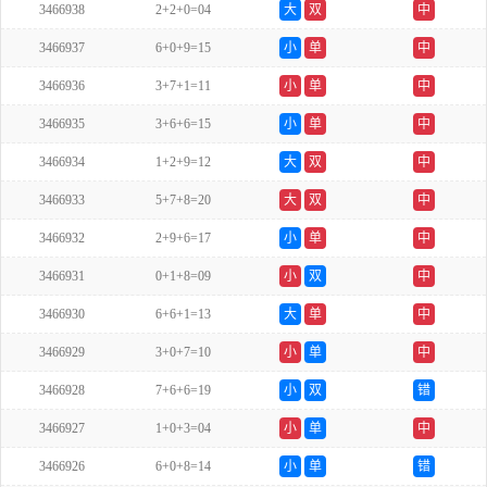
3466938
2+2+0=04
大
双
中
3466937
6+0+9=15
小
单
中
3466936
3+7+1=11
小
单
中
3466935
3+6+6=15
小
单
中
3466934
1+2+9=12
大
双
中
3466933
5+7+8=20
大
双
中
3466932
2+9+6=17
小
单
中
3466931
0+1+8=09
小
双
中
3466930
6+6+1=13
大
单
中
3466929
3+0+7=10
小
单
中
3466928
7+6+6=19
小
双
错
3466927
1+0+3=04
小
单
中
3466926
6+0+8=14
小
单
错