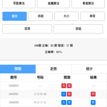
军胜算法
恶魔算法
青鸾算法
组合
杀组
大小
单双
双项
双组
100期 正确：83 期 错误：17 期
正确率：83%
预测
走势
统计
期号
号码
预测
结果
3466992
---
大
双
---
3466991
2+5+9=16
小
双
中
3466990
8+2+1=11
大
双
错