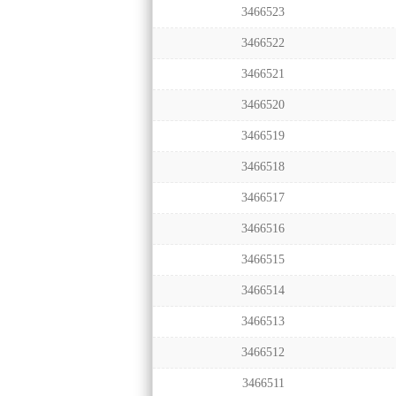
3466523
3466522
3466521
3466520
3466519
3466518
3466517
3466516
3466515
3466514
3466513
3466512
3466511