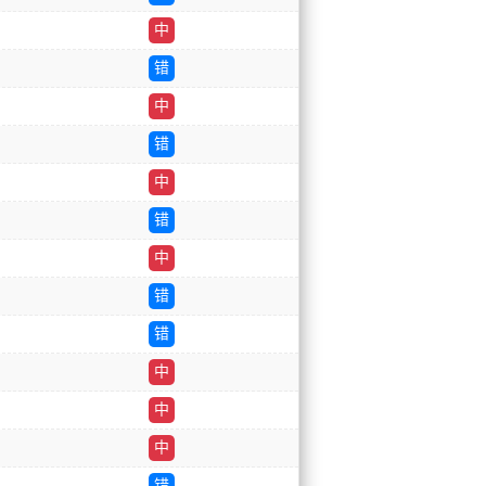
中
错
中
错
中
错
中
错
错
中
中
中
错