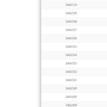
3466510
3466509
3466508
3466507
3466506
3466505
3466504
3466503
3466502
3466501
3466500
3466499
3466498