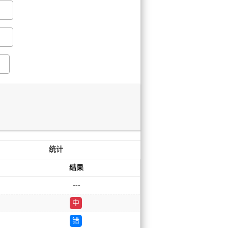
统计
结果
---
中
错