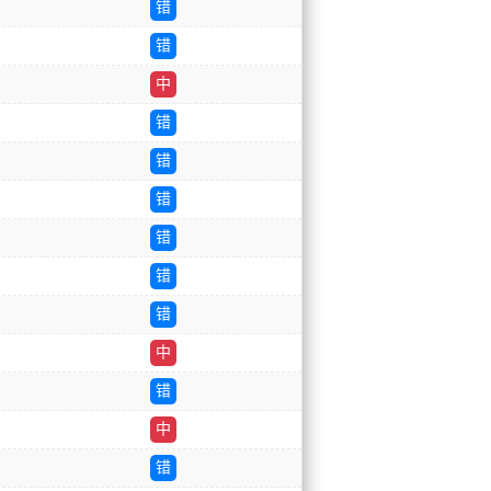
错
错
中
错
错
错
错
错
错
中
错
中
错