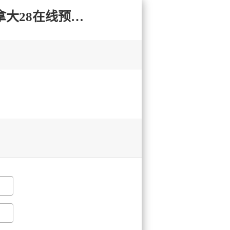
加拿大28预测 易记网址:28yc.COM 加拿大28-PC预测|加拿大28在线预测网|PC刮奖|加拿大pc在线_专注研究在线加拿大预测！