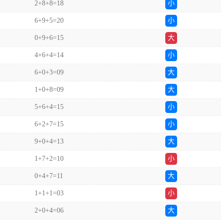
2+8+8=18
小
6+9+5=20
小
0+9+6=15
大
4+6+4=14
小
6+0+3=09
大
1+0+8=09
大
5+6+4=15
小
6+2+7=15
小
9+0+4=13
大
1+7+2=10
小
0+4+7=11
大
1+1+1=03
小
2+0+4=06
大