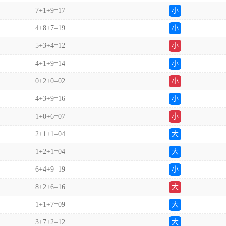
7+1+9=17
小
4+8+7=19
小
5+3+4=12
小
4+1+9=14
小
0+2+0=02
小
4+3+9=16
小
1+0+6=07
小
2+1+1=04
大
1+2+1=04
大
6+4+9=19
小
8+2+6=16
大
1+1+7=09
大
3+7+2=12
大