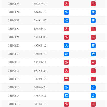
08100625
9+3+7=19
大
中
08100624
5+4+6=15
小
错
08100623
2+4+1=07
双
错
08100622
6+5+6=17
大
中
08100621
1+2+0=03
小
中
08100620
4+5+3=12
大
错
08100619
4+0+9=13
双
错
08100618
1+1+9=11
小
中
08100617
9+7+8=24
大
中
08100616
7+2+9=18
大
中
08100615
5+9+6=20
小
错
08100614
4+6+1=11
双
错
08100613
3+1+6=10
小
中