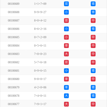
08100689
1+1+7=09
双
错
08100688
9+9+9=27
小
错
08100687
8+0+4=12
双
中
08100686
8+6+2=16
小
错
08100685
0+7+2=09
小
中
08100684
0+5+6=11
单
中
08100683
7+8+8=23
大
中
08100682
5+7+6=18
双
中
08100681
0+9+6=15
小
错
08100680
9+8+0=17
单
中
08100679
4+2+0=06
单
错
08100678
7+4+0=11
大
错
08100677
7+9+1=17
大
中