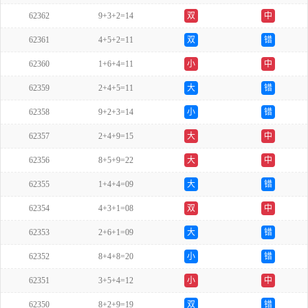
62362
9+3+2=14
双
中
62361
4+5+2=11
双
错
62360
1+6+4=11
小
中
62359
2+4+5=11
大
错
62358
9+2+3=14
小
错
62357
2+4+9=15
大
中
62356
8+5+9=22
大
中
62355
1+4+4=09
大
错
62354
4+3+1=08
双
中
62353
2+6+1=09
大
错
62352
8+4+8=20
小
错
62351
3+5+4=12
小
中
62350
8+2+9=19
双
错