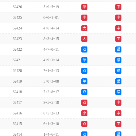
62426
5+9+5=19
单
中
62425
0+0+1=01
小
中
62424
4+6+4=14
大
中
62423
8+3+4=15
大
中
62422
4+7+0=11
双
错
62421
4+9+1=14
单
错
62420
7+1+5=13
双
错
62419
5+0+3=08
单
错
62418
7+2+8=17
双
错
62417
8+5+5=18
双
中
62416
6+5+2=13
小
中
62415
6+1+3=10
双
中
62414
1+4+6=11
双
错