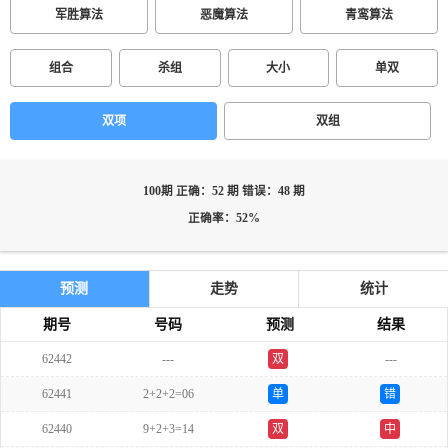
军胜算法
恶魔算法
青鸾算法
组合
杀组
大小
单双
双项
双组
100期 正确：52 期 错误：48 期
正确率：52%
预测
走势
统计
期号
号码
预测
结果
62442
---
双
---
62441
2+2+2=06
单
错
62440
9+2+3=14
双
中