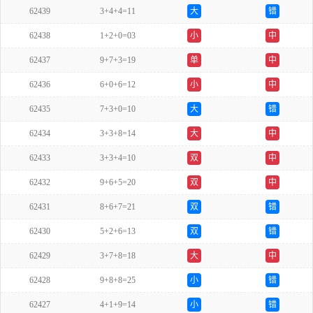
62439
3+4+4=11
大
错
62438
1+2+0=03
小
中
62437
9+7+3=19
单
中
62436
6+0+6=12
小
中
62435
7+3+0=10
大
错
62434
3+3+8=14
大
中
62433
3+3+4=10
双
中
62432
9+6+5=20
双
中
62431
8+6+7=21
双
错
62430
5+2+6=13
双
错
62429
3+7+8=18
大
中
62428
9+8+8=25
小
错
62427
4+1+9=14
小
错