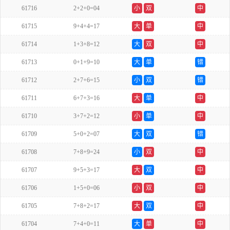
61716
2+2+0=04
小
双
中
61715
9+4+4=17
大
单
中
61714
1+3+8=12
大
双
中
61713
0+1+9=10
大
单
错
61712
2+7+6=15
小
双
错
61711
6+7+3=16
大
单
中
61710
3+7+2=12
小
单
中
61709
5+0+2=07
大
双
错
61708
7+8+9=24
小
双
中
61707
9+5+3=17
大
双
中
61706
1+5+0=06
小
双
中
61705
7+8+2=17
大
双
中
61704
7+4+0=11
大
单
中