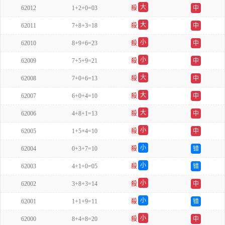
大
62012
1+2+0=03
殺
中
单
大
62011
7+8+3=18
殺
中
单
小
62010
8+9+6=23
殺
中
双
小
62009
7+5+9=21
殺
中
单
大
62008
7+0+6=13
殺
中
单
大
62007
6+0+4=10
殺
中
单
大
62006
4+8+1=13
殺
中
单
小
62005
1+5+4=10
殺
中
单
小
62004
0+3+7=10
殺
错
双
小
62003
4+1+0=05
殺
错
单
小
62002
3+8+3=14
殺
中
双
小
62001
1+1+9=11
殺
错
单
小
62000
8+4+8=20
殺
中