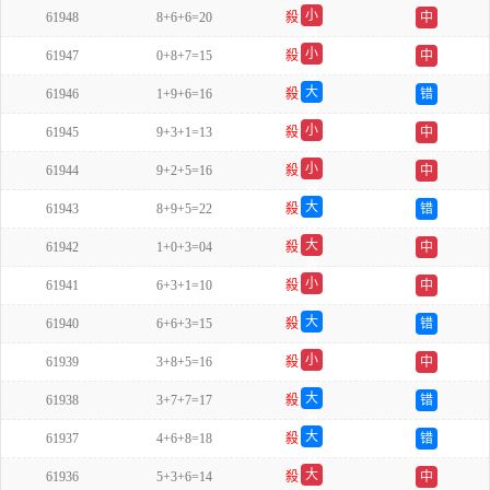
小
61948
8+6+6=20
殺
中
单
小
61947
0+8+7=15
殺
中
双
大
61946
1+9+6=16
殺
错
双
小
61945
9+3+1=13
殺
中
双
小
61944
9+2+5=16
殺
中
双
大
61943
8+9+5=22
殺
错
双
大
61942
1+0+3=04
殺
中
双
小
61941
6+3+1=10
殺
中
单
大
61940
6+6+3=15
殺
错
单
小
61939
3+8+5=16
殺
中
单
大
61938
3+7+7=17
殺
错
单
大
61937
4+6+8=18
殺
错
双
大
61936
5+3+6=14
殺
中