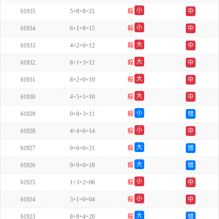
单
小
61935
5+8+8=21
殺
中
双
小
61934
6+1+8=15
殺
中
双
大
61933
4+2+6=12
殺
中
双
大
61932
8+1+3=12
殺
中
双
大
61931
8+2+0=10
殺
中
双
大
61930
4+5+1=10
殺
中
单
小
61929
0+8+3=11
殺
错
单
小
61928
4+4+6=14
殺
中
双
大
61927
9+6+6=21
殺
错
单
大
61926
9+9+0=18
殺
错
双
小
61925
1+3+2=06
殺
中
单
小
61924
3+1+0=04
殺
中
单
大
61923
8+8+4=20
殺
错