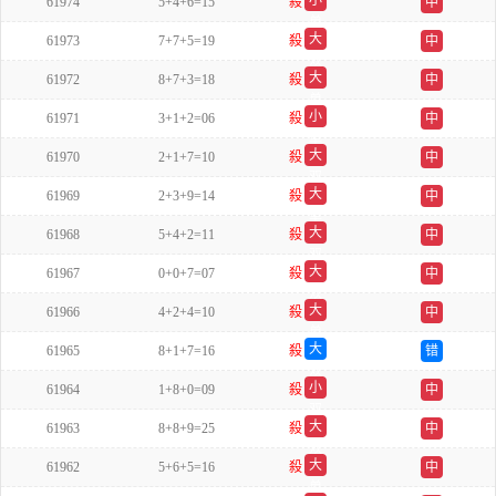
小
61974
5+4+6=15
殺
中
单
大
61973
7+7+5=19
殺
中
双
大
61972
8+7+3=18
殺
中
单
小
61971
3+1+2=06
殺
中
单
大
61970
2+1+7=10
殺
中
双
大
61969
2+3+9=14
殺
中
单
大
61968
5+4+2=11
殺
中
双
大
61967
0+0+7=07
殺
中
双
大
61966
4+2+4=10
殺
中
单
大
61965
8+1+7=16
殺
错
双
小
61964
1+8+0=09
殺
中
双
大
61963
8+8+9=25
殺
中
双
大
61962
5+6+5=16
殺
中
单