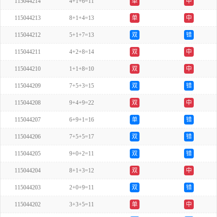
115044214
4+1+6=11
单
中
115044213
8+1+4=13
单
中
115044212
5+1+7=13
双
错
115044211
4+2+8=14
双
中
115044210
1+1+8=10
双
中
115044209
7+5+3=15
双
错
115044208
9+4+9=22
双
中
115044207
6+9+1=16
单
错
115044206
7+5+5=17
双
错
115044205
9+0+2=11
双
错
115044204
8+1+3=12
双
中
115044203
2+0+9=11
双
错
115044202
3+3+5=11
单
中