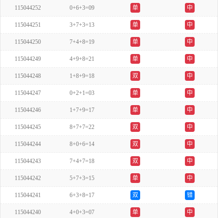
115044252
0+6+3=09
单
中
115044251
3+7+3=13
单
中
115044250
7+4+8=19
单
中
115044249
4+9+8=21
单
中
115044248
1+8+9=18
双
中
115044247
0+2+1=03
单
中
115044246
1+7+9=17
单
中
115044245
8+7+7=22
双
中
115044244
8+0+6=14
双
中
115044243
7+4+7=18
双
中
115044242
5+7+3=15
单
中
115044241
6+3+8=17
双
错
115044240
4+0+3=07
单
中