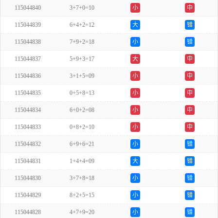
115044840
3+7+0=10
小
中
115044839
6+4+2=12
大
错
115044838
7+9+2=18
小
错
115044837
5+9+3=17
大
中
115044836
3+1+5=09
小
中
115044835
0+5+8=13
小
中
115044834
6+0+2=08
小
中
115044833
0+8+2=10
小
中
115044832
6+9+6=21
小
错
115044831
1+4+4=09
大
错
115044830
3+7+8=18
小
错
115044829
8+2+5=15
小
错
115044828
4+7+9=20
小
错