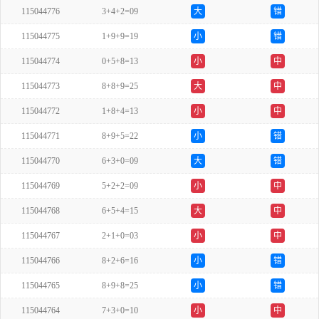
115044776
3+4+2=09
大
错
115044775
1+9+9=19
小
错
115044774
0+5+8=13
小
中
115044773
8+8+9=25
大
中
115044772
1+8+4=13
小
中
115044771
8+9+5=22
小
错
115044770
6+3+0=09
大
错
115044769
5+2+2=09
小
中
115044768
6+5+4=15
大
中
115044767
2+1+0=03
小
中
115044766
8+2+6=16
小
错
115044765
8+9+8=25
小
错
115044764
7+3+0=10
小
中