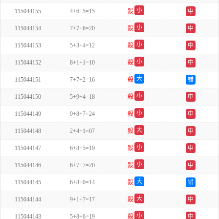
单
小
115044155
4+6+5=15
殺
中
双
小
115044154
7+7+6=20
殺
中
双
小
115044153
5+3+4=12
殺
中
单
小
115044152
8+1+1=10
殺
中
单
大
115044151
7+7+2=16
殺
错
双
小
115044150
5+9+4=18
殺
中
单
小
115044149
9+8+7=24
殺
中
双
大
115044148
2+4+1=07
殺
中
单
小
115044147
6+8+5=19
殺
中
单
小
115044146
6+7+7=20
殺
中
单
大
115044145
6+8+0=14
殺
错
双
大
115044144
9+1+7=17
殺
中
双
小
115044143
5+8+6=19
殺
中