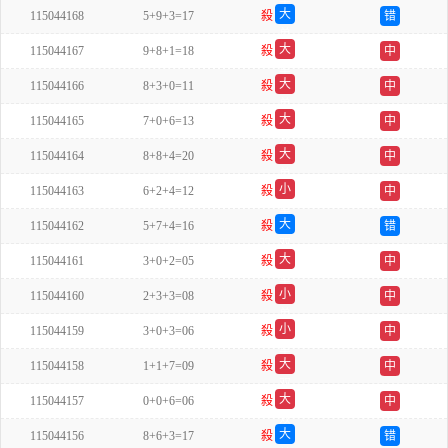
大
115044168
5+9+3=17
殺
错
单
大
115044167
9+8+1=18
殺
中
单
大
115044166
8+3+0=11
殺
中
单
大
115044165
7+0+6=13
殺
中
双
大
115044164
8+8+4=20
殺
中
单
小
115044163
6+2+4=12
殺
中
单
大
115044162
5+7+4=16
殺
错
双
大
115044161
3+0+2=05
殺
中
单
小
115044160
2+3+3=08
殺
中
单
小
115044159
3+0+3=06
殺
中
单
大
115044158
1+1+7=09
殺
中
双
大
115044157
0+0+6=06
殺
中
双
大
115044156
8+6+3=17
殺
错