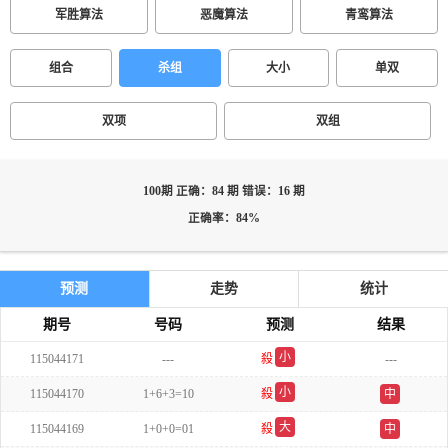
军胜算法
恶魔算法
青鸾算法
组合
杀组
大小
单双
双项
双组
100期 正确：84 期 错误：16 期
正确率：84%
预测
走势
统计
期号
号码
预测
结果
小
115044171
---
殺
---
双
小
115044170
1+6+3=10
殺
中
单
大
115044169
1+0+0=01
殺
中
单