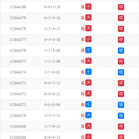
双
小
115044380
9+0+1=10
殺
中
单
大
115044379
6+5+5=16
殺
中
单
大
115044378
2+5+4=11
殺
中
双
小
115044377
6+4+0=10
殺
中
单
小
115044376
1+1+4=06
殺
错
双
大
115044375
1+2+5=08
殺
中
单
小
115044374
1+1+0=02
殺
错
双
大
115044373
6+0+7=13
殺
中
双
大
115044372
8+9+4=21
殺
中
双
小
115044371
0+6+0=06
殺
错
双
大
115044370
3+5+7=15
殺
错
单
大
115044369
5+7+9=21
殺
中
双
小
115044368
8+9+6=23
殺
中