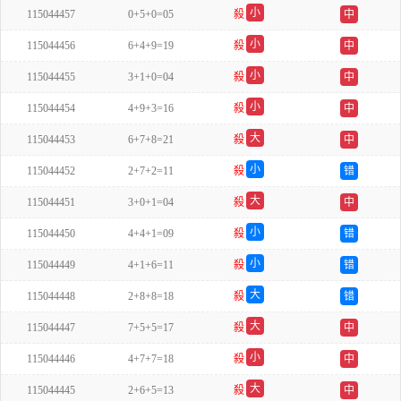
小
115044457
0+5+0=05
殺
中
双
小
115044456
6+4+9=19
殺
中
单
小
115044455
3+1+0=04
殺
中
单
小
115044454
4+9+3=16
殺
中
双
大
115044453
6+7+8=21
殺
中
双
小
115044452
2+7+2=11
殺
错
单
大
115044451
3+0+1=04
殺
中
单
小
115044450
4+4+1=09
殺
错
单
小
115044449
4+1+6=11
殺
错
单
大
115044448
2+8+8=18
殺
错
双
大
115044447
7+5+5=17
殺
中
双
小
115044446
4+7+7=18
殺
中
双
大
115044445
2+6+5=13
殺
中