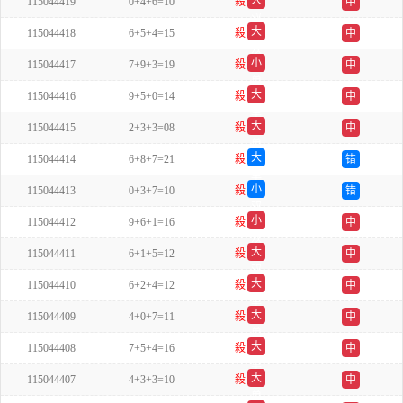
大
115044419
0+4+6=10
殺
中
双
大
115044418
6+5+4=15
殺
中
双
小
115044417
7+9+3=19
殺
中
单
大
115044416
9+5+0=14
殺
中
单
大
115044415
2+3+3=08
殺
中
单
大
115044414
6+8+7=21
殺
错
单
小
115044413
0+3+7=10
殺
错
双
小
115044412
9+6+1=16
殺
中
双
大
115044411
6+1+5=12
殺
中
双
大
115044410
6+2+4=12
殺
中
单
大
115044409
4+0+7=11
殺
中
单
大
115044408
7+5+4=16
殺
中
单
大
115044407
4+3+3=10
殺
中
单